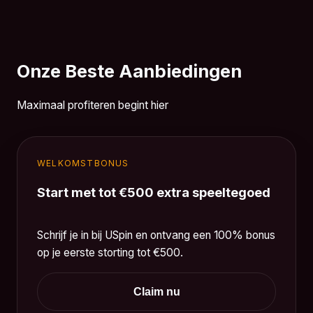
Onze Beste Aanbiedingen
Maximaal profiteren begint hier
WELKOMSTBONUS
Start met tot €500 extra speeltegoed
Schrijf je in bij USpin en ontvang een 100% bonus
op je eerste storting tot €500.
Claim nu