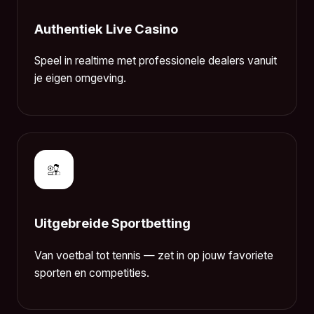
Authentiek Live Casino
Speel in realtime met professionele dealers vanuit
je eigen omgeving.
Uitgebreide Sportbetting
Van voetbal tot tennis — zet in op jouw favoriete
sporten en competities.