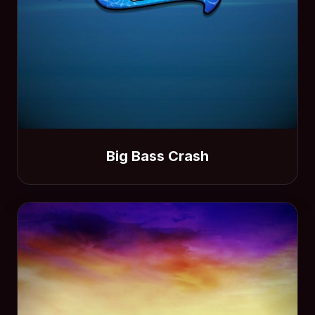
Big Bass Crash