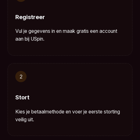
Registreer
Vul je gegevens in en maak gratis een account
aan bij USpin.
2
Stort
Kies je betaalmethode en voer je eerste storting
veilig uit.