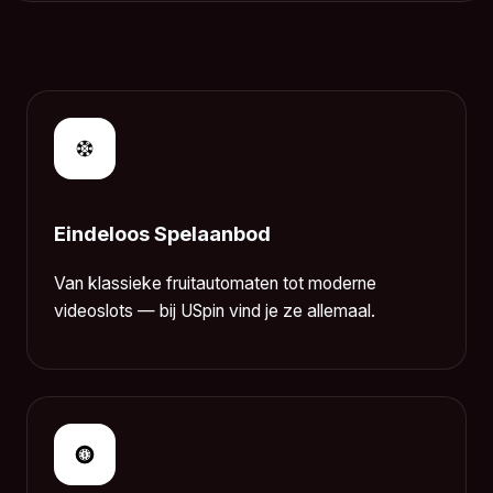
Eindeloos Spelaanbod
Van klassieke fruitautomaten tot moderne
videoslots — bij USpin vind je ze allemaal.