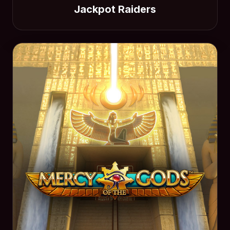
Jackpot Raiders