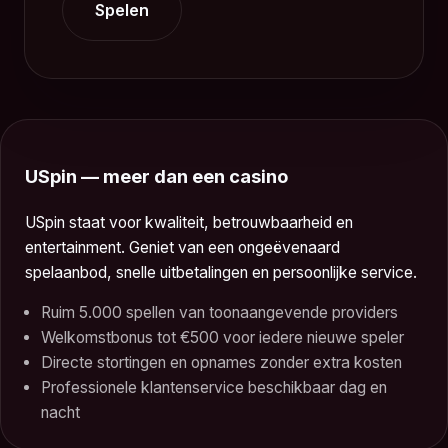
Spelen
USpin — meer dan een casino
USpin staat voor kwaliteit, betrouwbaarheid en
entertainment. Geniet van een ongeëvenaard
spelaanbod, snelle uitbetalingen en persoonlijke service.
Ruim 5.000 spellen van toonaangevende providers
Welkomstbonus tot €500 voor iedere nieuwe speler
Directe stortingen en opnames zonder extra kosten
Professionele klantenservice beschikbaar dag en
nacht