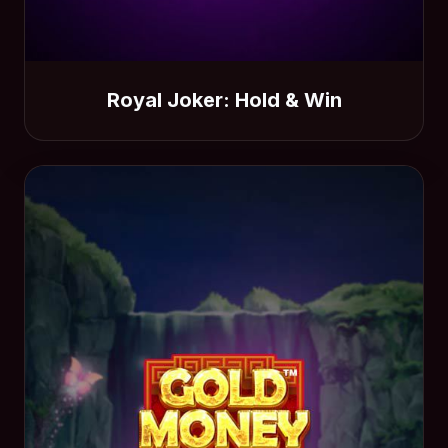
Royal Joker: Hold & Win