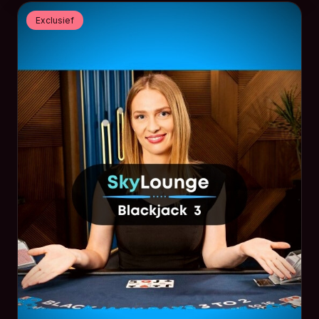
Exclusief