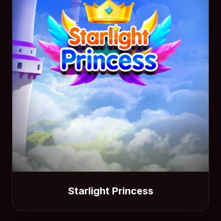
Starlight Princess