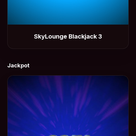
SkyLounge Blackjack 3
Jackpot