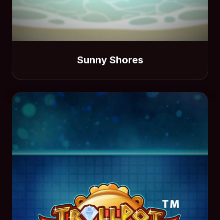
Sunny Shores